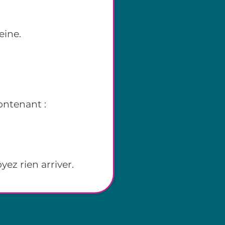
eine.
ontenant :
yez rien arriver.