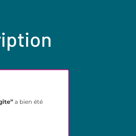
ription
gîte”
a bien été