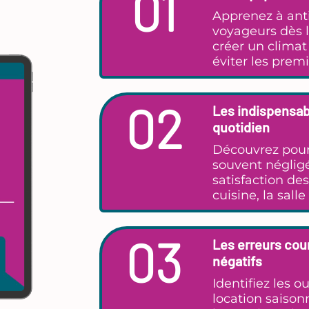
01
Apprenez à anti
voyageurs dès l
créer un clima
éviter les prem
02
Les indispensabl
quotidien
Découvrez pour
souvent négligé
satisfaction d
cuisine, la sall
03
Les erreurs cou
négatifs
Identifiez les o
location saiso