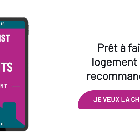
Prêt à fa
logement u
recommand
JE VEUX LA C